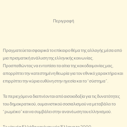
Περιγραφή
Πραγματεύεται σφαιρικά το επίκαιρο θέμα της αλλαγής μέσα από
μια πρισματική ανάλυση της ελληνικής κοινωνίας.
Προσπαθώντας να εντοπίσει τα αίτια της κακοδαιμονίας μας,
απορρίπτει την κατεστημένη θεωρία για τον εθνικό χαρακτήρα και
επιρρίπτει την κύρια ευθύνη στην ηγεσία και το “σύστημα”.
Τα περιεχόμενα διαπνέονται από αισοιοδοξία για τις δυνατότητες
του δημοκρατικού, ουμανιστικού σοσιαλισμού να μεταβάλει το
“ρωμέικο” και να συμβάλει στην ανανέωση του ελληνισμού.
Σε μία νέα Ελλάδα και έναν νέο Έλληνα το 2000.