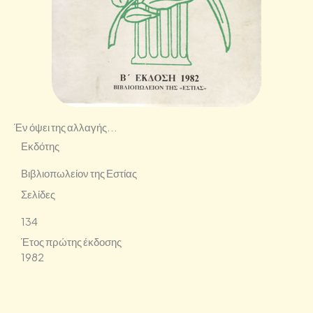
Έν όψει της αλλαγής...
Εκδότης
Βιβλιοπωλείον της Εστίας
Σελίδες
134
Έτος πρώτης έκδοσης
1982