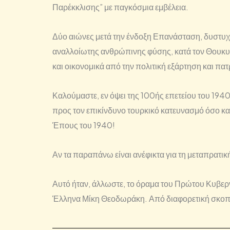
Παρέκκλισης” με παγκόσμια εμβέλεια.
Δύο αιώνες μετά την ένδοξη Επανάσταση, δυστυχώς
αναλλοίωτης ανθρώπινης φύσης, κατά τον Θουκυδ
και οικονομικά από την πολιτική εξάρτηση και πα
Καλούμαστε, εν όψει της 100ής επετείου του 19
προς τον επικίνδυνο τουρκικό κατευνασμό όσο και
Έπους του 1940!
Αν τα παραπάνω είναι ανέφικτα για τη μεταπρατικ
Αυτό ήταν, άλλωστε, το όραμα του Πρώτου Κυβερν
Έλληνα Μίκη Θεοδωράκη. Από διαφορετική σκοπιά γ