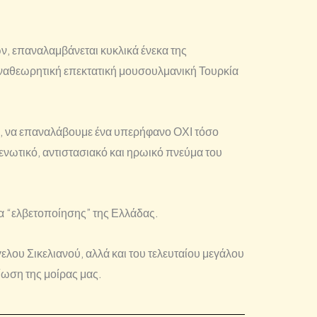
ών, επαναλαμβάνεται κυκλικά ένεκα της
αναθεωρητική επεκτατική μουσουλμανική Τουρκία
0, να επαναλάβουμε ένα υπερήφανο ΟΧΙ τόσο
ενωτικό, αντιστασιακό και ηρωικό πνεύμα του
ια “ελβετοποίησης” της Ελλάδας.
λου Σικελιανού, αλλά και του τελευταίου μεγάλου
ίωση της μοίρας μας.