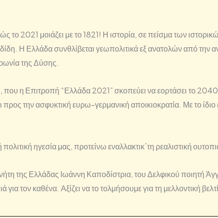
 το 2021 μοιάζει με το 1821! Η ιστορία, σε πείσμα των ιστορικ
ίδη. Η Ελλάδα συνθλίβεται γεωπολιτικά εξ ανατολών από την 
τρωνία της Δύσης.
40, που η Επιτροπή “Ελλάδα 2021” σκοπεύει να εορτάσει το 204
 προς την ασφυκτική ευρω-γερμανική αποικιοκρατία. Με το ίδιο 
ή πολιτική ηγεσία μας, προτείνω εναλλακτικ΄τη ρεαλιστική ουτοπ
ήτη της Ελλάδας Ιωάννη Καποδίστρια, του Δελφικού ποιητή Άγγε
ια τον καθένα. Αξίζει να το τολμήσουμε για τη μελλοντική βελτ